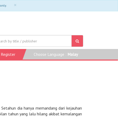
×
 only.
Register
Choose Language :
Malay
ah. Setahun dia hanya memandang dari kejauhan