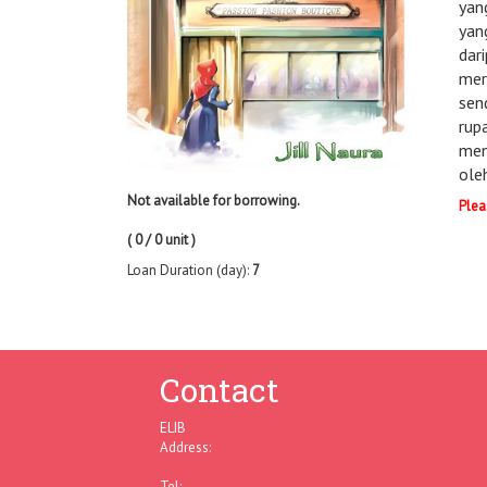
yan
yan
dar
mereka. 
sen
rup
menggemparkan 
ole
Not available for borrowing.
Plea
( 0 / 0 unit )
Loan Duration (day):
7
Contact
ELIB
Address:
Tel: