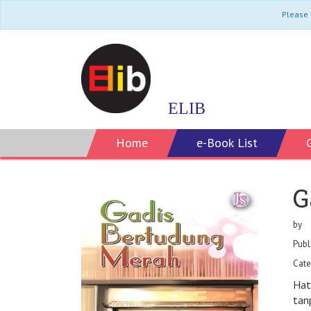
Please 
ELIB
Home
e-Book List
G
by
Publ
Cate
Hat
tanpa di