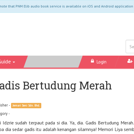
note that PNM Elib audio book service is available on iOS and Android application
Guide
Login
adis Bertudung Merah
isher -
Jemari Seni Sdn. Bhd.
gory -
i Idzrie sudah terpaut pada si dia. Ya, dia. Gadis Bertudung Mer
a sedar gadis itu adalah kenangan silamnya! Memori Liya sembilan tahun yang lalu hilang akibat kemalangan