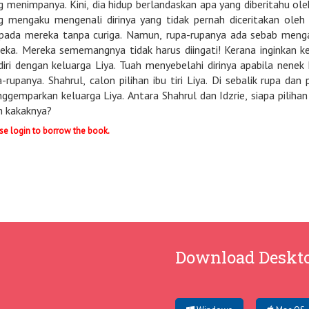
g menimpanya. Kini, dia hidup berlandaskan apa yang diberitahu ol
g mengaku mengenali dirinya yang tidak pernah diceritakan ole
ipada mereka tanpa curiga. Namun, rupa-rupanya ada sebab menga
Mereka sememangnya tidak harus diingati! Kerana inginkan kepastian, Idzrie mengumpul keberanian merisik
diri dengan keluarga Liya. Tuah menyebelahi dirinya apabila nenek
a-rupanya. Shahrul, calon pilihan ibu tiri Liya. Di sebalik rupa da
keluarga Liya. Antara Shahrul dan Idzrie, siapa pilihan hati Liya? Apa pula rahsia yang disembunyikan
h kakaknya?
se login to borrow the book.
Download Deskt