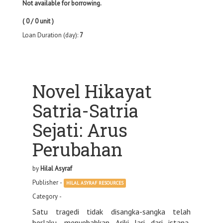
Not available for borrowing.
( 0 / 0 unit )
Loan Duration (day):
7
Novel Hikayat
Satria-Satria
Sejati: Arus
Perubahan
by
Hilal Asyraf
Publisher -
HILAL ASYRAF RESOURCES
Category -
Satu tragedi tidak disangka-sangka telah
berlaku, menyebabkan Ariki lari dari istana,