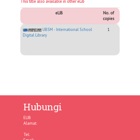
This title also available in other eLib
eLIB
No. of
copies
UBSM - International School
1
Digital Library
Hubungi
ELIB
Alamat:
Tel: